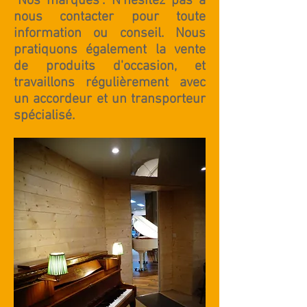
"Nos marques".
N'hésitez pas à
nous contacter pour toute
information ou conseil. Nous
pratiquons également la vente
de
produits d'occasion
, et
travaillons régulièrement avec
un accordeur et un transporteur
spécialisé.