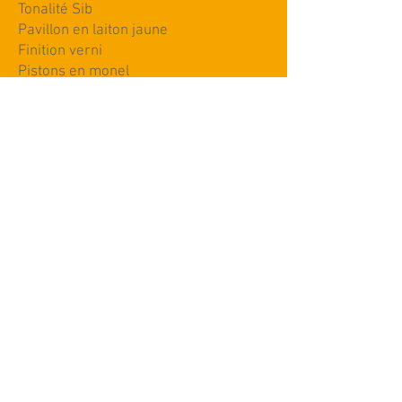
Tonalité Sib
Pavillon en laiton jaune
Finition verni
Pistons en monel
Branche et potence en laiton rose
Anneau 3ème coulisse fixe
Perce – ML 11.66 mm
Etui : housse
B&S CHALLENGER 2 - 31432
Corps en laiton
Perce: ML - 11,66 mm