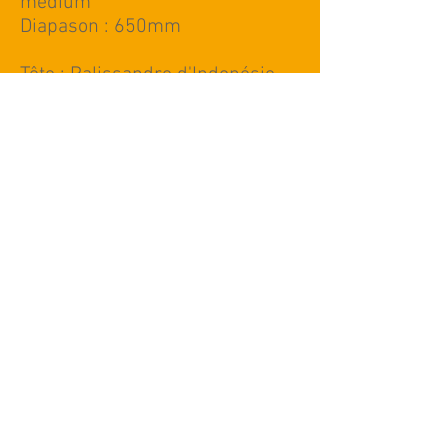
médium
Diapason : 650mm
Tête : Palissandre d'Indonésie,
Finition : Logo incrusté en érable
Mécaniques : Bain d'huile haute
précision, ratio 1:18, noir satin
Sillet de tête : Graphite noir,
43mm
Cordes : D'Addario EXP
Electronique : Préampli
StudioLâg Plus