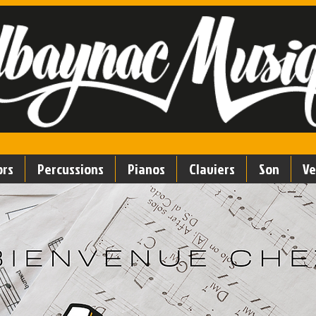
Depuis 1982
rs
Percussions
Pianos
Claviers
Son
Ve