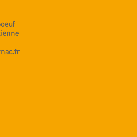
boeuf
tienne
nac.fr