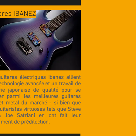
ares IBANEZ
uitares électriques
Ibanez
allient
echnologie avancée et un travail de
rie japonaise
de qualité pour se
er parmi les meilleures guitares
et metal
du marché - si bien que
uitaristes virtuoses tels que
Steve
& Joe Satriani
en ont fait leur
ument de prédilection.