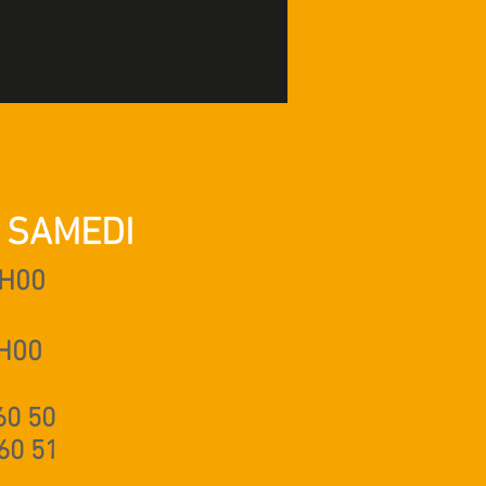
UVERTURE
 SAMEDI
H00
H00
60 50
 60 51