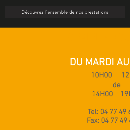
Découvrez l'ensemble de nos prestations
HORAIRES D'O
DU MARDI AU
10H00
à
12
de
14H00
à
19
Tel: 04 77 49 
Fax: 04 77 49