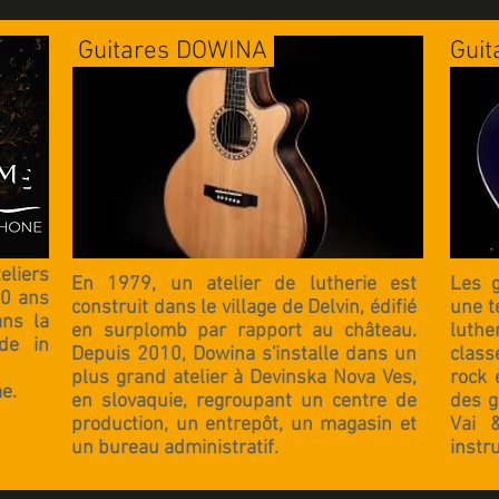
Guitares DOWINA
Guit
eliers
En 1979, un atelier de lutherie est
Les g
0 ans
construit dans le village de Delvin, édifié
une t
ans la
en surplomb par rapport au château.
luthe
de in
Depuis 2010, Dowina s'installe dans un
class
plus grand atelier à Devinska Nova Ves,
rock 
e.
en slovaquie, regroupant un centre de
des g
production, un entrepôt, un magasin et
Vai 
un bureau administratif.
instr